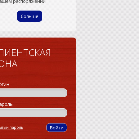
Вашем распоряжении.
больше
ЛИЕНТСКАЯ
ОНА
огин
ароль
ытый пароль