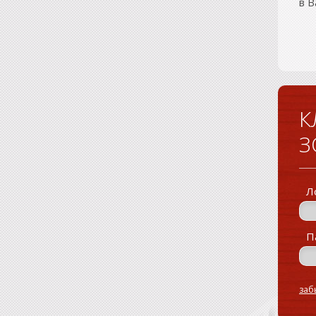
в 
К
З
Л
П
заб