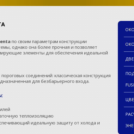
TA
ОКО
enta
по своим параметрам конструкции
ОКО
темы, однако она более прочная и позволяет
рмирующие элементы для обеспечения идеальной
ДВЕ
ПОД
 пороговых соединений: классическая конструкция
едназначенная для безбарьерного входа.
FUS
ы:
ЦВЕ
филей
РАС
таточную теплоизоляцию
еспечивающий идеальную защиту от холода и
ЭНЕ