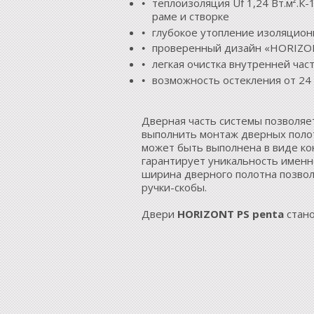
теплоизоляция Uf 1,24 Вт.м².К
раме и створке
глубокое утопление изоляцион
проверенный дизайн «HORIZO
легкая очистка внутренней ча
возможность остекления от 24 д
Дверная часть системы позволяет
выполнить монтаж дверных поло
может быть выполнена в виде ко
гарантирует уникальность именн
ширина дверного полотна позволя
ручки-скобы.
Двери
HORIZONT PS penta
стано