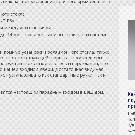
-1, включая использование прочного армирования в
ного стекла
NT PS»
сти между уплотнениями
о 44 мм – такая же, как у оконной части системы
, помимо установки изоляционного стекла, также
тен соответствующей ширины, створка двери
нструкции сложенной из стоек и перекладин, что
о Вашей входной двери. Достаточная видимая
ет устанавливать как стандартные ручки, так и
вятся настоящим парадным входом в Ваш дом.
Ка
по
пр
Вы
па
вд
ко