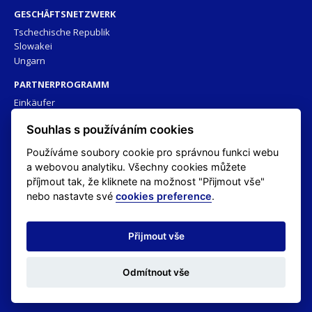
GESCHÄFTSNETZWERK
Tschechische Republik
Slowakei
Ungarn
PARTNERPROGRAMM
Einkäufer
Architekten
Souhlas s používáním cookies
Technische Bibliothek
Používáme soubory cookie pro správnou funkci webu
ÜBER UNS
a webovou analytiku. Všechny cookies můžete
Marke HORIZONT PS
příjmout tak, že kliknete na možnost "Přijmout vše"
Herstellerportrait
nebo nastavte své
cookies preference
.
Wir bieten Ihnen
Zertifizierung
Přijmout vše
DOWNLOADS
KONTAKT
Odmítnout vše
© 2016 - 2026 Horizont PS / All rights reserved